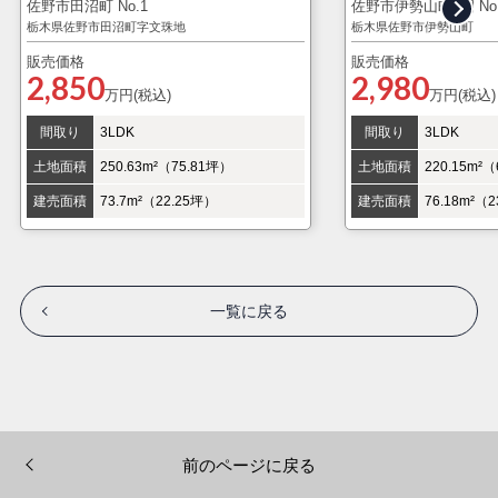
佐野市田沼町 No.1
佐野市伊勢山町2期 No.
栃木県佐野市田沼町字文珠地
栃木県佐野市伊勢山町
販売価格
販売価格
2,850
2,980
万円(税込)
万円(税込)
間取り
3LDK
間取り
3LDK
土地面積
250.63m²（75.81坪）
土地面積
220.15m²
建売面積
73.7m²（22.25坪）
建売面積
76.18m²（
一覧に戻る
前のページに戻る