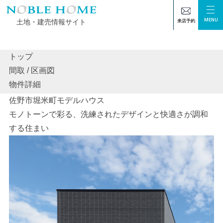
MENU
土地・建売情報サイト
来店予約
トップ
間取 / 区画図
TOP
物件情報
佐野市堀米町モデルハウス
物件詳細
佐野市堀米町モデルハウス
モノトーンで彩る、洗練されたデザインと快適さが調和
する住まい