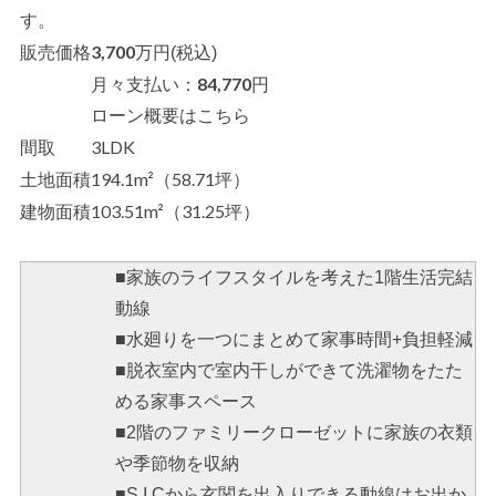
す。
3,700
販売価格
万円(税込)
84,770
月々支払い：
円
ローン概要はこちら
3LDK
間取
194.1m²（58.71坪）
土地面積
103.51m²（31.25坪）
建物面積
■家族のライフスタイルを考えた1階生活完結
動線
■水廻りを一つにまとめて家事時間+負担軽減
■脱衣室内で室内干しができて洗濯物をたた
める家事スペース
■2階のファミリークローゼットに家族の衣類
や季節物を収納
■S.I.Cから玄関を出入りできる動線はお出か