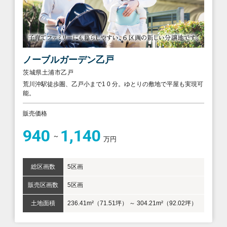
ノーブルガーデン乙戸
茨城県土浦市乙戸
荒川沖駅徒歩圏、乙戸小まで1 0 分。ゆとりの敷地で平屋も実現可
能。
販売価格
940
1,140
万円
総区画数
5区画
販売区画数
5区画
土地面積
236.41m²（71.51坪） ～ 304.21m²（92.02坪）