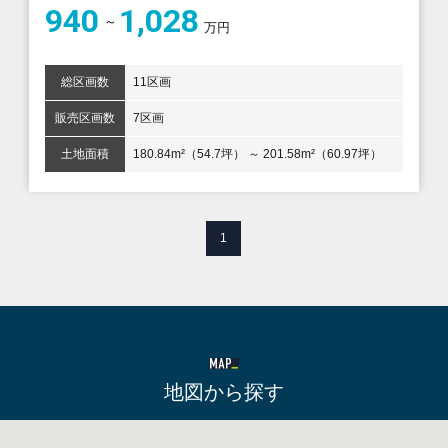
940
1,028
万円
総区画数
11区画
販売区画数
7区画
土地面積
180.84m²（54.7坪） ～ 201.58m²（60.97坪）
1
地図から探す