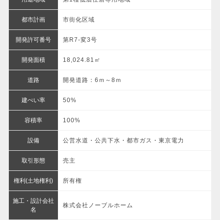
都市計画
市街化区域
開発許可番号
第R7-変3号
開発面積
18,024.81㎡
道路
開発道路：6ｍ～8ｍ
建ぺい率
50%
容積率
100%
設備
公営水道・公共下水・都市ガス・東京電力
取引形態
売主
権利(土地権利)
所有権
施工・設計会社
株式会社ノーブルホーム
名