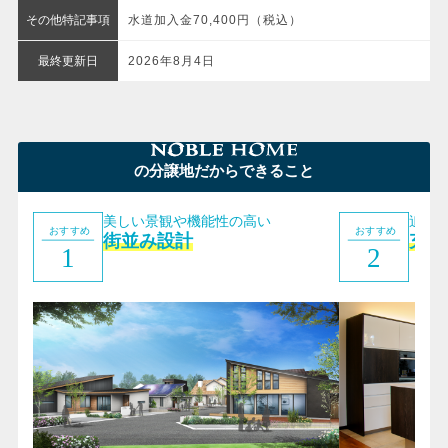
その他特記事項
水道加入金70,400円（税込）
最終更新日
2026年8月4日
の分譲地だからできること
美しい景観や機能性の高い
追加
街並み設計
充実