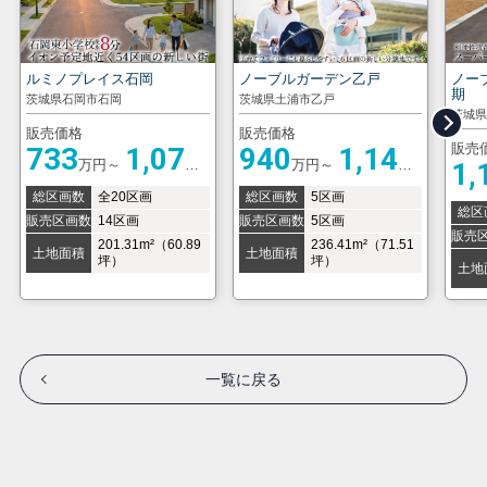
ルミノプレイス石岡
ノーブルガーデン乙戸
ノー
期
茨城県石岡市石岡
茨城県土浦市乙戸
茨城
販売価格
販売価格
販売
733
1,076
940
1,140
万円～
万円～
1,
万円
万円
総区画数
全20区画
総区画数
5区画
60
総区
販売区画数
14区画
販売区画数
5区画
販売
201.31m²（60.89
236.41m²（71.51
土地面積
土地面積
坪）
坪）
土地
～
～
254.22m²（76.9
304.21m²（92.02
坪）
坪）
一覧に戻る