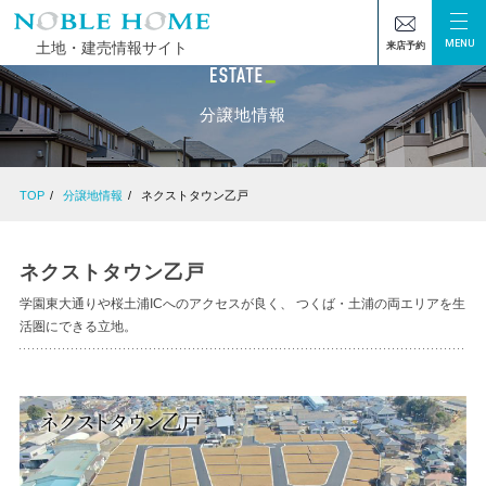
MENU
土地・建売情報サイト
来店予約
分譲地情報
TOP
分譲地情報
ネクストタウン乙戸
ネクストタウン乙戸
学園東大通りや桜土浦ICへのアクセスが良く、 つくば・土浦の両エリアを生
活圏にできる立地。