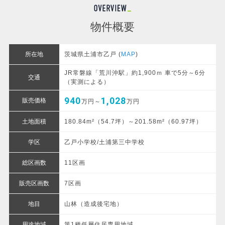
物件概要
所在地
茨城県土浦市乙戸 (
MAP
)
JR常磐線「荒川沖駅」約1,900ｍ 車で5分～6分
交通
（実測による）
940
1,028
販売価格
万円～
万円
土地面積
180.84m²（54.7坪）～201.58m²（60.97坪）
学区
乙戸小学校/土浦第三中学校
総区画数
11区画
販売区画数
7区画
地目
山林（造成後宅地）
用途地域
第1種低層住居専用地域