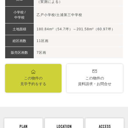
（実測による）
小学校 /
乙戸小学校/土浦第三中学校
中学校
土地面積
180.84m²（54.7坪）～201.58m²（60.97坪）
総区画数
11区画
販売区画数
7区画
この物件の
この物件の
見学予約をする
資料請求・お問合せ