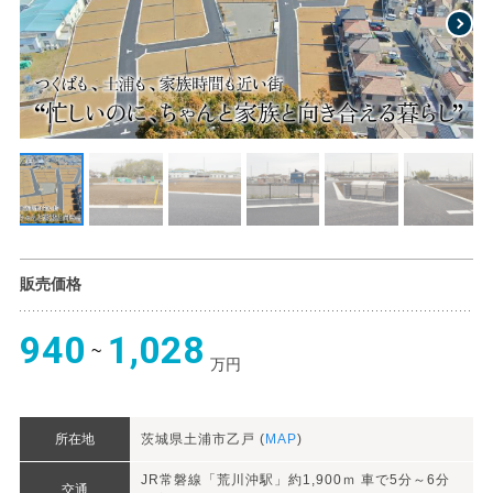
販売価格
940
1,028
万円
所在地
茨城県土浦市乙戸 (
MAP
)
JR常磐線「荒川沖駅」約1,900ｍ 車で5分～6分
交通