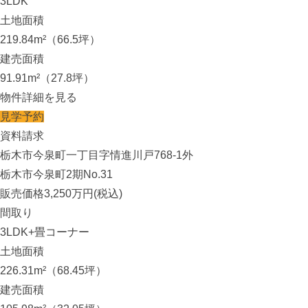
3LDK
土地面積
219.84m²（66.5坪）
建売面積
91.91m²（27.8坪）
物件詳細を見る
見学予約
資料請求
栃木市今泉町一丁目字情進川戸768-1外
栃木市今泉町2期No.31
販売価格
3,250
万円(税込)
間取り
3LDK+畳コーナー
土地面積
226.31m²（68.45坪）
建売面積