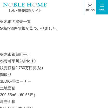
MENU
土地・建売情報サイト
来店予約
TOP
栃木市の建売一覧
栃木市の建売一覧
5
棟の物件情報が見つかりました。
栃木市都賀町平川
都賀町平川2期No.10
販売価格
2,730
万円(税込)
間取り
3LDK+畳コーナー
土地面積
200.55m²（60.66坪）
建売面積