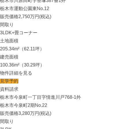
栃木市川原田町字笹塚387番1外
栃木市運動公園東No.12
販売価格
2,750
万円(税込)
間取り
3LDK+畳コーナー
土地面積
205.34m²（62.11坪）
建売面積
100.36m²（30.29坪）
物件詳細を見る
見学予約
資料請求
栃木市今泉町一丁目字情進川戸768-1外
栃木市今泉町2期No.22
販売価格
3,280
万円(税込)
間取り