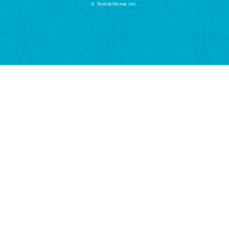
©
NobleHome inc.