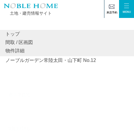
MENU
土地・建売情報サイト
来店予約
トップ
間取 / 区画図
TOP
物件情報
ノーブルガーデン常陸太田・山下町 No.12
物件詳細
ノーブルガーデン常陸太田・山下町 No.12