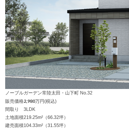
ノーブルガーデン常陸太田・山下町 No.32
2,980
販売価格
万円(税込)
間取り
3LDK
土地面積
219.25m²（66.32坪）
建売面積
104.33m²（31.55坪）