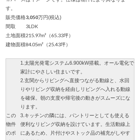
す。
3,050
販売価格
万円(税込)
3LDK
間取
215.97m²（65.33坪）
土地面積
84.05m²（25.43坪）
建物面積
1.太陽光発電システム6.900kW搭載。オール電化で
家計にやさしい住まいです。
2.玄関からリビングへ直接つながる動線と、水回
りやリビング収納を経由しリビングへ入れる動線
を確保。朝の支度や帰宅後の動きがスムーズにな
ります。
この
3.キッチンの隣には、パントリーとしても使える
物件
便利なリビング収納を設けています。生活動線上
の
ポ
にあるため、片付けやストック品の補充がしやす