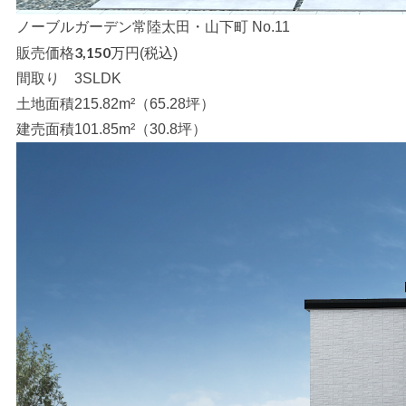
ノーブルガーデン常陸太田・山下町 No.11
3,150
販売価格
万円(税込)
間取り
3SLDK
土地面積
215.82m²（65.28坪）
建売面積
101.85m²（30.8坪）