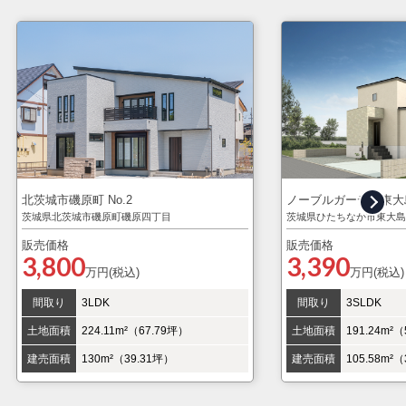
北茨城市磯原町 No.2
ノーブルガーデン東大島3
茨城県北茨城市磯原町磯原四丁目
茨城県ひたちなか市東大島
販売価格
販売価格
3,800
3,390
万円(税込)
万円(税込)
間取り
3LDK
間取り
3SLDK
土地面積
224.11m²（67.79坪）
土地面積
191.24m²
建売面積
130m²（39.31坪）
建売面積
105.58m²