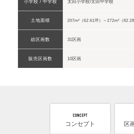
小学校 /
中学校
太田小学校/太田中学校
土地面積
207m²（62.61坪）～272m²（82.
総区画数
31区画
販売区画数
10区画
コンセプト
区