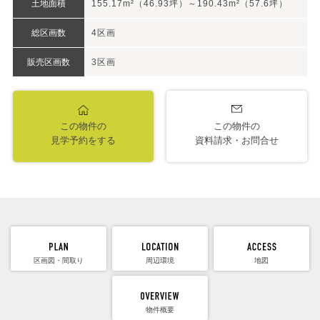
土地面積
155.17m²（46.93坪）～190.43m²（57.6坪）
総区画数
4区画
販売区画数
3区画
この物件の
この物件の
見学予約をする
資料請求・お問合せ
区画図・間取り
周辺環境
地図
物件概要