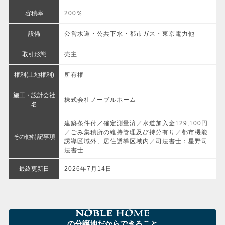
容積率
200％
設備
公営水道・公共下水・都市ガス・東京電力他
取引形態
売主
権利(土地権利)
所有権
施工・設計会社
株式会社ノーブルホーム
名
建築条件付／確定測量済／水道加入金129,100円
／ごみ集積所の維持管理及び持分有り／都市機能
その他特記事項
誘導区域外、居住誘導区域内／司法書士：星野司
法書士
最終更新日
2026年7月14日
の分譲地だからできること