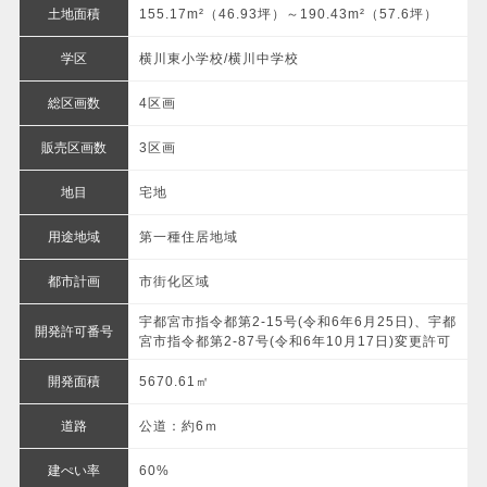
土地面積
155.17m²（46.93坪）～190.43m²（57.6坪）
学区
横川東小学校/横川中学校
総区画数
4区画
販売区画数
3区画
地目
宅地
用途地域
第一種住居地域
都市計画
市街化区域
宇都宮市指令都第2-15号(令和6年6月25日)、宇都
開発許可番号
宮市指令都第2-87号(令和6年10月17日)変更許可
開発面積
5670.61㎡
道路
公道：約6ｍ
建ぺい率
60%