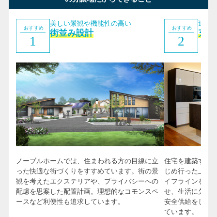
美しい景観や機能性の高い
追加
街並み設計
充実
住宅を建築する
ノーブルホームでは、住まわれる方の目線に立
じめ行った上で
った快適な街づくりをすすめています。街の景
イフラインを提
観を考えたエクステリアや、プライバシーへの
せ、生活に欠か
配慮を思案した配置計画。理想的なコモンスペ
安全供給をし、
ースなど利便性も追求しています。
ています。