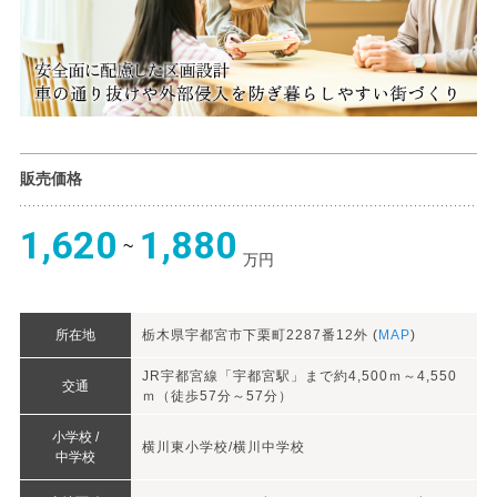
販売価格
1,620
1,880
万円
所在地
栃木県宇都宮市下栗町2287番12外 (
MAP
)
JR宇都宮線「宇都宮駅」まで約4,500ｍ～4,550
交通
ｍ（徒歩57分～57分）
小学校 /
横川東小学校/横川中学校
中学校