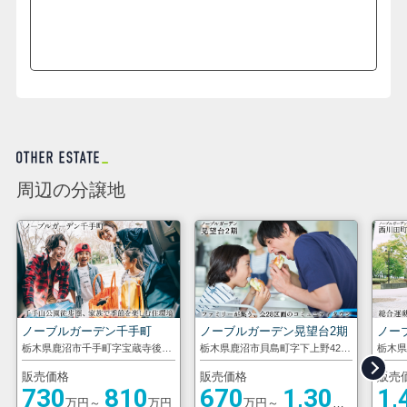
周辺の分譲地
ノーブルガーデン千手町
ノーブルガーデン晃望台2期
ノー
栃木県鹿沼市千手町字宝蔵寺後2498番25の一部
栃木県鹿沼市貝島町字下上野424番1外
販売価格
販売価格
販売
730
810
670
1,300
1,
万円～
万円
万円～