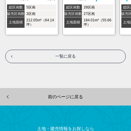
万円
総区画数
5区画
総区画数
28区画
総区
販売区画数
3区画
販売区画数
27区画
販売
212.05m²（64.14
184.01m²（55.66
土地面積
土地面積
土地
坪）
坪）
～
～
228.28m²（69.05
276.6m²（83.67
坪）
坪）
一覧に戻る
前のページに戻る
土地・建売情報をお探しなら