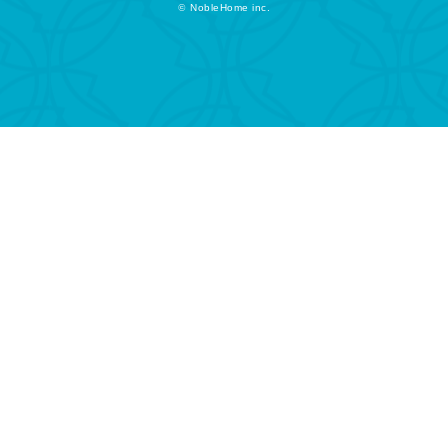
©
NobleHome inc.