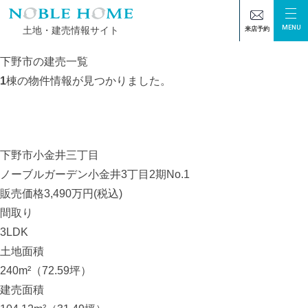
MENU
土地・建売情報サイト
来店予約
TOP
下野市の建売一覧
下野市の建売一覧
1
棟の物件情報が見つかりました。
下野市小金井三丁目
ノーブルガーデン小金井3丁目2期No.1
販売価格
3,490
万円(税込)
間取り
3LDK
土地面積
240m²（72.59坪）
建売面積