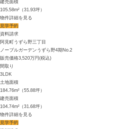
建売面積
105.58m²（31.93坪）
物件詳細を見る
見学予約
資料請求
阿見町うずら野三丁目
ノーブルガーデンうずら野4期No.2
販売価格
3,520
万円(税込)
間取り
3LDK
土地面積
184.76m²（55.88坪）
建売面積
104.74m²（31.68坪）
物件詳細を見る
見学予約