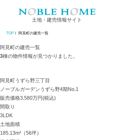
土地・建売情報サイト
TOP
阿見町の建売一覧
阿見町の建売一覧
3
棟の物件情報が見つかりました。
阿見町うずら野三丁目
ノーブルガーデンうずら野4期No.1
販売価格
3,580
万円(税込)
間取り
3LDK
土地面積
185.13m²（56坪）