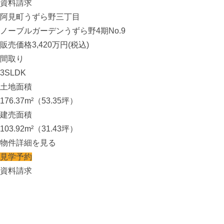
資料請求
阿見町うずら野三丁目
ノーブルガーデンうずら野4期No.9
販売価格
3,420
万円(税込)
間取り
3SLDK
土地面積
176.37m²（53.35坪）
建売面積
103.92m²（31.43坪）
物件詳細を見る
見学予約
資料請求