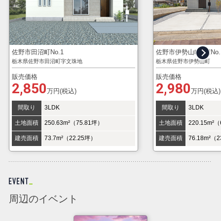
佐野市田沼町No.1
佐野市伊勢山町2期No.
栃木県佐野市田沼町字文珠地
栃木県佐野市伊勢山町
販売価格
販売価格
2,850
2,980
万円(税込)
万円(税込)
間取り
3LDK
間取り
3LDK
土地面積
250.63m²（75.81坪）
土地面積
220.15m²
建売面積
73.7m²（22.25坪）
建売面積
76.18m²（
周辺のイベント