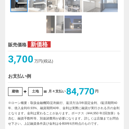
新価格
販売価格
3,700
万円(税込)
お支払い例
84,770
建物
土地
月々支払い
円
※ローン概要：取扱金融機関/足利銀行、返済方法/3年固定金利、/返済期間40
年、借入金利/0.93%、融資期間40年、金利は実際に融資が実行される月の金利
となります。金利は変わることがあります。ボーナス（¥44,950 年2回加算）を
含む、融資手数料等、別途諸費用が必要になります。詳しくは店舗までお問合
せ下さい。上記融資条件及び金利は令和8年6月時点のものです。