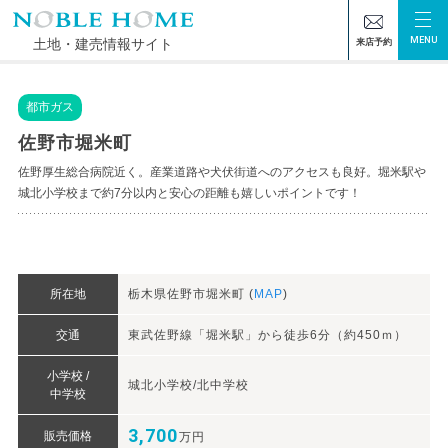
TOP
物件情報
佐野市堀米町
MENU
土地・建売情報サイト
来店予約
都市ガス
佐野市堀米町
佐野厚生総合病院近く。産業道路や犬伏街道へのアクセスも良好。堀米駅や
城北小学校まで約7分以内と安心の距離も嬉しいポイントです！
所在地
栃木県佐野市堀米町 (
MAP
)
交通
東武佐野線「堀米駅」から徒歩6分（約450ｍ）
小学校 /
城北小学校/北中学校
中学校
3,700
販売価格
万円