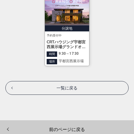
分譲地
予約受付中
CRTハウジング宇都宮
西展示場グランドオー
プン
9:30～17:30
時間
宇都宮西展示場
場所
一覧に戻る
前のページに戻る