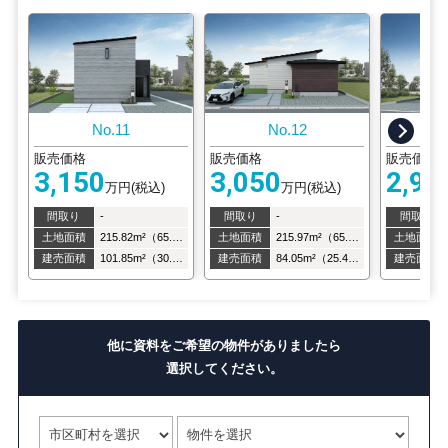
No.11
No.12
販売価格
販売価格
販売価格
3,150
3,050
2,98
万円(税込)
万円(税込)
間取り
-
間取り
-
間取り
土地面積
215.82m²（65.28坪）
土地面積
215.97m²（65.33坪）
土地面積
建売面積
101.85m²（30.8坪）
建売面積
84.05m²（25.43坪）
建売面積
他に資料をご希望の物件がありましたら
選択してください。