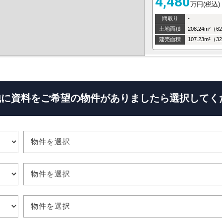
4,480
万円(税込)
間取り
-
土地面積
建売面積
他に資料をご希望の物件がありましたら
選択してく