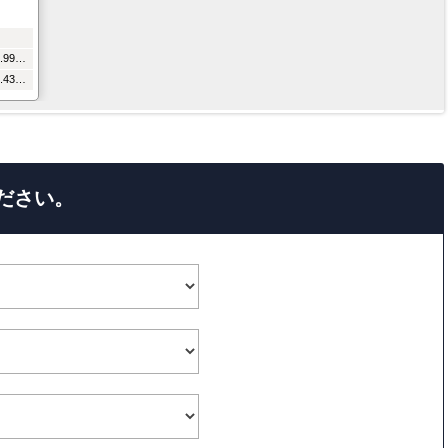
208.24m²（62.99坪）
107.23m²（32.43坪）
ださい。