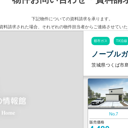
下記物件についての資料請求を承ります。
資料請求された場合、
それぞれの物件担当者から
ご連絡させていた
都市ガス
TX沿線
ノーブルガ
茨城県つくば市
No.7
販売価格