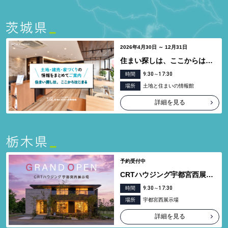
2026年4月30日 ～ 12月31日
住まい探しは、ここからはじまる
時間
9:30～17:30
場所
土地と住まいの情報館
詳細を見る
予約受付中
CRTハウジング宇都宮西展示場グランドオープン
時間
9:30～17:30
場所
宇都宮西展示場
詳細を見る