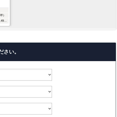
59坪）
104.12m²（31.49坪）
ださい。