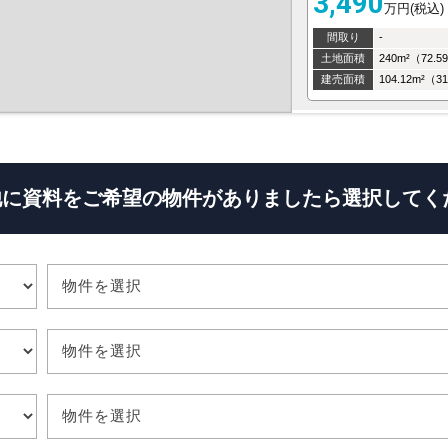
3,490
万円(税込)
間取り
-
土地面積
240m²（72.
建売面積
他に資料をご希望の物件がありましたら
選択してく