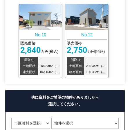
No.10
No.12
販売価格
販売価格
2,840
2,750
万円(税込)
万円(税込)
間取り
-
間取り
-
土地面積
204.83m²（61.96坪）
土地面積
205.34m²（62.11坪）
建売面積
102.16m²（30.84坪）
建売面積
100.36m²（30.29坪）
他に資料をご希望の物件がありましたら
選択してください。