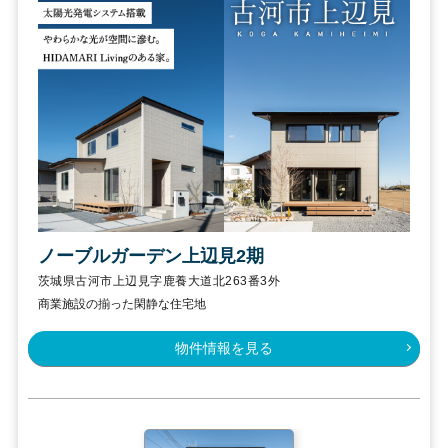
ノーブルガーデン上辺見2期
茨城県古河市上辺見字鹿養大道北263番3外
商業施設の揃った閑静な住宅地
物件情報を見る