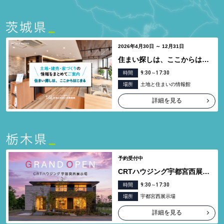
2026年4月30日 ～ 12月31日
住まい探しは、ここからはじまる
時間
9:30～17:30
場所
土地と住まいの情報館
詳細を見る
予約受付中
CRTハウジング宇都宮西展示場グランドオープン
時間
9:30～17:30
場所
宇都宮西展示場
詳細を見る