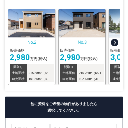
No.2
No.3
販売価格
販売価格
販売価格
2,980
2,980
3,05
万円(税込)
万円(税込)
間取り
-
間取り
-
間取り
土地面積
215.88m²（65.3坪）
土地面積
215.25m²（65.11坪）
土地面積
建売面積
101.85m²（30.8坪）
建売面積
102.67m²（31.05坪）
建売面積
他に資料をご希望の物件がありましたら
選択してください。