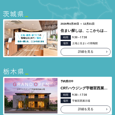
2026年4月30日 ～ 12月31日
住まい探しは、ここからはじまる
時間
9:30～17:30
場所
土地と住まいの情報館
詳細を見る
予約受付中
CRTハウジング宇都宮西展示場グランドオープン
時間
9:30～17:30
場所
宇都宮西展示場
詳細を見る